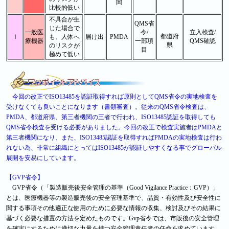
関
比較的低い
不具合が生
QMS省
じた場合で
一般医
令/
立入検査/
都道府
Ⅰ
も、人体へ
届け出
PMDA
療機器
一部項
QMS確認
県
のリスクが
目
極めて低い
今回の改正でISO13485を認証取得すれば原則としてQMS省令の実地検査を
受けなくても良いことになります（書類審査）。従来のQMS省令検査は、
PMDA、都道府県、第三者機関の三者で行われ、ISO13485認証を取得しても
QMS省令検査を受ける必要がありました。今回の改正で検査実施者はPMDAと
第三者機関になり、また、ISO13485認証を取得すればPMDAの実地検査は行わ
れない為、非常に組織にとってはISO13485が認証しやすくなる事でグローバル
展開を安易にしています。
【GVP省令】
GVP省令（「製造販売後安全管理の基準（Good Vigilance Practice：GVP）」
とは、医療機器等の製造販売後の安全管理基準で、品質・有効性及び安全性に
関する事項その他適正な使用のために必要な情報の収集、検討及びその結果に
基づく必要な措置の方法を定めたものです。Gvp省令では、市販後の安全管理
を確実にするために適切な力量を持つ安全管理責任者の任命を求めています。