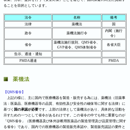
ることを目的としています。
法令
名称
備考
法律
薬機法
国
内閣（施行
政令
薬機法施行令
令）
薬機法施行規則、QMS省令、
省令
各省大臣
GVP省令、QMS体制省令
告示、通達・通知
PMDA通達
PMDA
【QMS省令】
上記の様に、主に国内で医療機器を製造・販売する為には、薬機法（旧薬事
法：医薬品、医療機器等の品質、有効性及び安全性の確保等に関する法律）に
基づく
国の承認が必要
です。上部の法律として薬機法があり、具体的な活動を
示すための一つとして省令があるわけです。この省令の中でも特に重要なのが
「QMS省令」（医療機器及び体外診断用医薬品の製造管理及び品質管理に関す
る省令）であり、国内での医療機器の製造販売承認や、製造販売認証の要件と