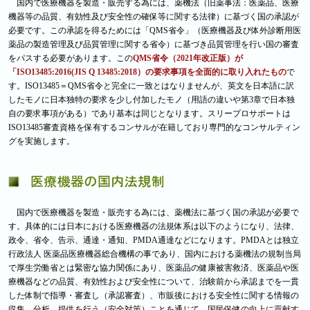
国内で医療機器を製造・販売する為には、薬機法（旧薬事法：医薬品、医療
機器等の品質、有効性及び安全性の確保等に関する法律）に基づく国の承認が
必要です。この承認を得るためには「QMS省令」（医療機器及び体外診断用医
薬品の製造管理及び品質管理に関する省令）に基づき品質管理を行い国の審査
をパスする必要があります。この
QMS省令（2021年改正版）が
「ISO13485:2016(JIS Q 13485:2018）の要求事項を全面的に取り入れたもの
で
す。ISO13485＝QMS省令と完全に一致とはなりませんが、英文を日本語に訳
したモノに日本独特の要求を少し付加したモノ（用語の違いや第3章で日本独
自の要求事項がある）であり基本は同じとなります。スリープロサポートは
ISO13485審査資格を保有するコンサルが在籍しており専門的なコンサルティン
グを実施します。
国内で医療機器を製造・販売する為には、薬機法に基づく国の承認が必要で
す。具体的には日本における医療機器の法規体系は以下のようになり、法律、
政令、省令、告示、通達・通知、PMDA通達などになります。PMDAとは独立
行政法人 医薬品医療機器総合機構の事であり、国内における薬機法の規制当局
で厚生労働省とは緊密な協力関係にあり、医薬品の健康被害救済、医薬品や医
療機器などの品質、有効性および安全性について、治験前から承認までを一貫
した体制で指導・審査し（承認審査）、市販後における安全性に関する情報の
収集、分析、提供を行う（安全対策）ことを通じて、国民保健の向上に貢献す