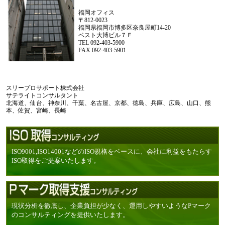
福岡オフィス
〒812-0023
福岡県福岡市博多区奈良屋町14-20
ベスト大博ビル７Ｆ
TEL 092-403-5900
FAX 092-403-5901
スリープロサポート株式会社
サテライトコンサルタント
北海道、仙台、神奈川、千葉、名古屋、京都、徳島、兵庫、広島、山口、熊
本、佐賀、宮崎、長崎
ISO9001,ISO14001などのISO規格をベースに、会社に利益をもたらす
ISO取得をご提案いたします。
現状分析を徹底し、企業負担が少なく、運用しやすいようなPマーク
のコンサルティングを提供いたします。