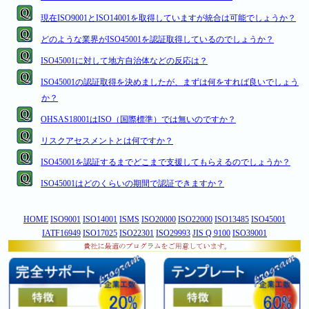
現在ISO9001とISO14001を取得していますが統合は可能でしょうか？
どのような業界がISO45001を認証取得しているのでしょうか？
ISO45001に対して地方自治体などの反応は？
ISO45001の認証取得を決めましたが、まずは何をすれば良いでしょう
か？
OHSAS18001はISO（国際標準）では無いのですか？
リスクアセスメントとは何ですか？
ISO45001を認証するまでどこまで支援してもらえるのでしょうか？
ISO45001はどのくらいの期間で認証できますか？
HOME
ISO9001
ISO14001
ISMS
ISO20000
ISO22000
ISO13485
ISO45001
IATF16949
ISO17025
ISO22301
ISO29993
JIS Q 9100
ISO39001