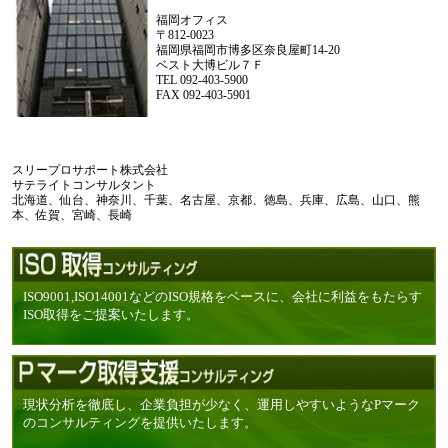
福岡オフィス
〒812-0023
福岡県福岡市博多区奈良屋町14-20
ベスト大博ビル７Ｆ
TEL 092-403-5900
FAX 092-403-5901
スリープロサポート株式会社
サテライトコンサルタント
北海道、仙台、神奈川、千葉、名古屋、京都、徳島、兵庫、広島、山口、熊
本、佐賀、宮崎、長崎
ISO9001,ISO14001などのISO規格をベースに、会社に利益をもたらす
ISO取得をご提案いたします。
現状分析を徹底し、企業負担が少なく、運用しやすいようなPマーク
のコンサルティングを提供いたします。