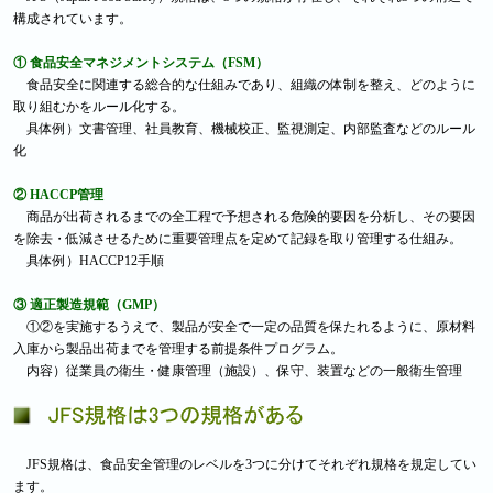
構成されています。
① 食品安全マネジメントシステム（FSM）
食品安全に関連する総合的な仕組みであり、組織の体制を整え、どのように
取り組むかをルール化する。
具体例）文書管理、社員教育、機械校正、監視測定、内部監査などのルール
化
② HACCP管理
商品が出荷されるまでの全工程で予想される危険的要因を分析し、その要因
を除去・低減させるために重要管理点を定めて記録を取り管理する仕組み。
具体例）HACCP12手順
③ 適正製造規範（GMP）
①②を実施するうえで、製品が安全で一定の品質を保たれるように、原材料
入庫から製品出荷までを管理する前提条件プログラム。
内容）従業員の衛生・健康管理（施設）、保守、装置などの一般衛生管理
JFS規格は、食品安全管理のレベルを3つに分けてそれぞれ規格を規定してい
ます。