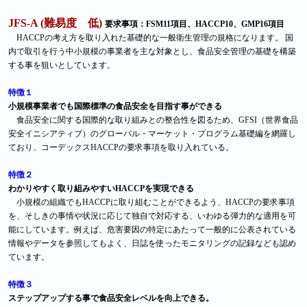
JFS-A (難易度 低)
要求事項：FSM11項目、HACCP10、GMP16項目
HACCPの考え方を取り入れた基礎的な一般衛生管理の規格になります。 国
内で取引を行う中小規模の事業者を主な対象とし、食品安全管理の基礎を構築
する事を狙いとしています。
特徴１
小規模事業者でも国際標準の食品安全を目指す事ができる
食品安全に関する国際的な取り組みとの整合性を図るため、GFSI（世界食品
安全イニシアティブ）のグローバル・マーケット・プログラム基礎編を網羅し
ており、コーデックスHACCPの要求事項を取り入れている。
特徴２
わかりやすく取り組みやすいHACCPを実現できる
小規模の組織でもHACCPに取り組むことができるよう、HACCPの要求事項
を、そしきの事情や状況に応じて独自で対応する、いわゆる弾力的な適用を可
能にしています。例えば、危害要因の特定にあたって一般的に公表されている
情報やデータを参照してもよく、日誌を使ったモニタリングの記録なども認め
ています。
特徴３
ステップアップする事で食品安全レベルを向上できる。