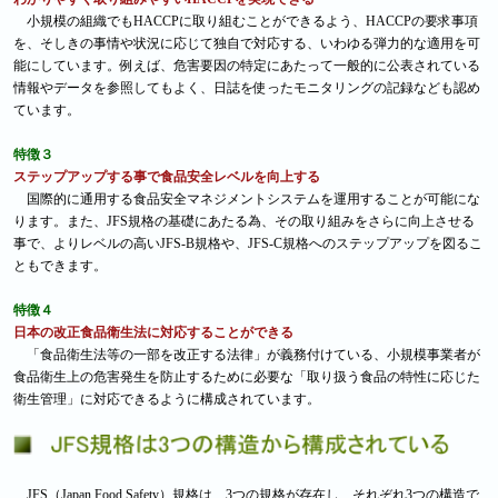
小規模の組織でもHACCPに取り組むことができるよう、HACCPの要求事項
を、そしきの事情や状況に応じて独自で対応する、いわゆる弾力的な適用を可
能にしています。例えば、危害要因の特定にあたって一般的に公表されている
情報やデータを参照してもよく、日誌を使ったモニタリングの記録なども認め
ています。
特徴３
ステップアップする事で食品安全レベルを向上する
国際的に通用する食品安全マネジメントシステムを運用することが可能にな
ります。また、JFS規格の基礎にあたる為、その取り組みをさらに向上させる
事で、よりレベルの高いJFS-B規格や、JFS-C規格へのステップアップを図るこ
ともできます。
特徴４
日本の改正食品衛生法に対応することができる
「食品衛生法等の一部を改正する法律」が義務付けている、小規模事業者が
食品衛生上の危害発生を防止するために必要な「取り扱う食品の特性に応じた
衛生管理」に対応できるように構成されています。
JFS（Japan Food Safety）規格は、3つの規格が存在し、それぞれ3つの構造で