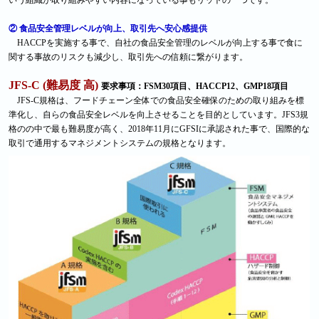
いう組織が取り組みやすい内容になっている事もリットの一つです。
② 食品安全管理レベルが向上、取引先へ安心感提供
HACCPを実施する事で、自社の食品安全管理のレベルが向上する事で食に
関する事故のリスクも減少し、取引先への信頼に繋がります。
JFS-C (難易度 高)
要求事項：FSM30項目、HACCP12、GMP18項目
JFS-C規格は、フードチェーン全体での食品安全確保のための取り組みを標
準化し、自らの食品安全レベルを向上させることを目的としています。JFS3規
格のの中で最も難易度が高く、2018年11月にGFSIに承認された事で、国際的な
取引で通用するマネジメントシステムの規格となります。