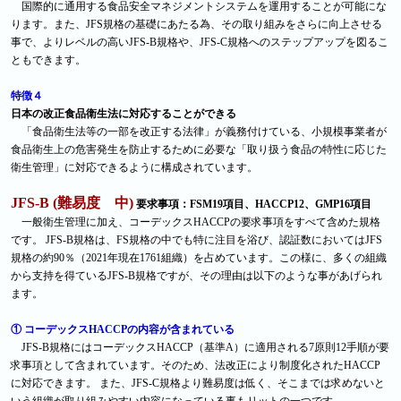
国際的に通用する食品安全マネジメントシステムを運用することが可能にな
ります。また、JFS規格の基礎にあたる為、その取り組みをさらに向上させる
事で、よりレベルの高いJFS-B規格や、JFS-C規格へのステップアップを図るこ
ともできます。
特徴４
日本の改正食品衛生法に対応することができる
「食品衛生法等の一部を改正する法律」が義務付けている、小規模事業者が
食品衛生上の危害発生を防止するために必要な「取り扱う食品の特性に応じた
衛生管理」に対応できるように構成されています。
JFS-B (難易度 中)
要求事項：FSM19項目、HACCP12、GMP16項目
一般衛生管理に加え、コーデックスHACCPの要求事項をすべて含めた規格
です。 JFS-B規格は、FS規格の中でも特に注目を浴び、認証数においてはJFS
規格の約90％（2021年現在1761組織）を占めています。この様に、多くの組織
から支持を得ているJFS-B規格ですが、その理由は以下のような事があげられ
ます。
① コーデックスHACCPの内容が含まれている
JFS-B規格にはコーデックスHACCP（基準A）に適用される7原則12手順が要
求事項として含まれています。そのため、法改正により制度化されたHACCP
に対応できます。 また、JFS-C規格より難易度は低く、そこまでは求めないと