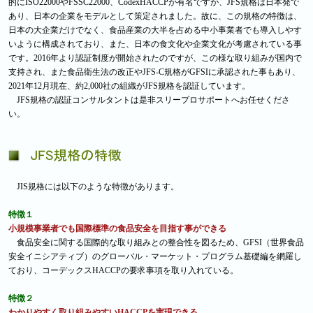
的にISO22000やFSSC22000、CodexHACCPが有名ですが、JFS規格は日本発で
あり、日本の企業をモデルとして策定されました。故に、この規格の特徴は、
日本の大企業だけでなく、食品産業の大半を占める中小事業者でも導入しやす
いように構成されており、また、日本の食文化や企業文化が考慮されている事
です。2016年より認証制度が開始されたのですが、この様な取り組みが国内で
支持され、また食品衛生法の改正やJFS-C規格がGFSIに承認された事もあり、
2021年12月現在、約2,000社の組織がJFS規格を認証しています。
JFS規格の認証コンサルタントは是非スリープロサポートへお任せくださ
い。
JIS規格には以下のような特徴があります。
特徴１
小規模事業者でも国際標準の食品安全を目指す事ができる
食品安全に関する国際的な取り組みとの整合性を図るため、GFSI（世界食品
安全イニシアティブ）のグローバル・マーケット・プログラム基礎編を網羅し
ており、コーデックスHACCPの要求事項を取り入れている。
特徴２
わかりやすく取り組みやすいHACCPを実現できる