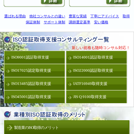
選ばれる理由
他社コンサルとの違い
豊富な実績
丁寧にアドバイス
取得
保証体制
サポート体制
講師選定基準
安い価格
新しい規格も随時コンサル対応！
ISO9001認証取得支援
ISO14001認証取得支援
ISO17025認定取得支援
ISO22000認証取得支援
ISO13485認証取得支援
IATF16949取得支援
ISO45001認証取得支援
JIS Q 9100取得支援
製造業のISO取得のメリット