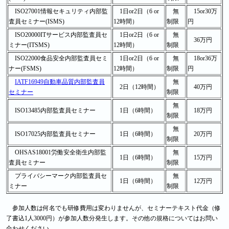
ISO27001情報セキュリティ内部監
1日or2日（6 or
無
15or30万
査員セミナー(ISMS)
12時間）
制限
円
ISO20000ITサービス内部監査員セ
1日or2日（6 or
無
36万円
ミナー(ITSMS)
12時間）
制限
ISO22000食品安全内部監査員セミ
1日or2日（6 or
無
18or36万
ナー(FSMS)
12時間）
制限
円
IATF16949自動車品質内部監査員
無
2日（12時間）
40万円
セミナー
制限
無
ISO13485内部監査員セミナー
1日（6時間）
18万円
制限
無
ISO17025内部監査員セミナー
1日（6時間）
20万円
制限
OHSAS18001労働安全衛生内部監
無
1日（6時間）
15万円
査員セミナー
制限
プライバシーマーク内部監査員セ
無
1日（6時間）
12万円
ミナー
制限
参加人数は何名でも研修費用は変わりませんが、セミナーテキスト代金（修
了書込1人3000円）が参加人数分発生します。その他の規格についてはお問い
合わせください。