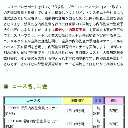
スリープロサポートは様々なISO規格、プライバシーマークにおいて数多く
の内部監査員を育成しています。構築したマネジメントシステムを全社員に共
通の認識として定着させ、効果的な運用を図るためには内部監査が重要な要素
となります。効果的な内部監査を行うには企業内で実施する内部監査の監査手
法や内容にもよりますが、まずは
優秀な「内部監査員」
を育成する事が不可欠
です。スリープロサポートは企業の実態に合わせた内部監査を実施する為に、
コンサルタントが企業に直接訪問し、企業の内部監査の手順書やマニュアルを
ベースに実在部門を想定し、内部監査員育成セミナーを実施します。 企業のご
都合の良い日程で開催でき、社員の移動にかかる時間とコスト（人数無制限※
教科書代、修了書のみ実費）も抑えられ非常に効率的です。内部監査を難しく
とらえず、どの様な内部監査員育成セミナーを実施してほしいかご相談くださ
い。
コース名
研修期間
定員
費用
ISO9001品質内部監査員セミナー
無
1日（6時間）
15万円
(QMS)
制限
ISO14001環境内部監査員セミナー
無
1日（6時間）
15万円
(EMS)
制限