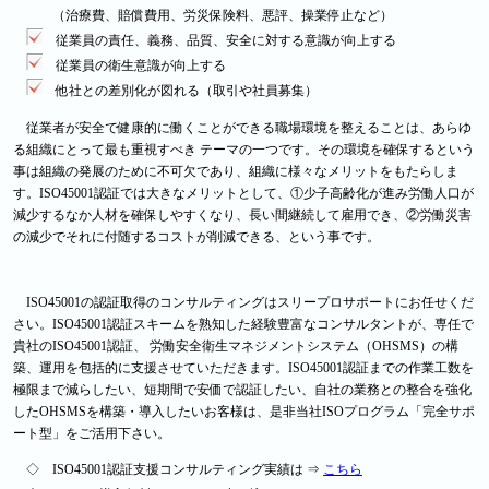
（治療費、賠償費用、労災保険料、悪評、操業停止など）
従業員の責任、義務、品質、安全に対する意識が向上する
従業員の衛生意識が向上する
他社との差別化が図れる（取引や社員募集）
従業者が安全で健康的に働くことができる職場環境を整えることは、あらゆ
る組織にとって最も重視すべき テーマの一つです。その環境を確保するという
事は組織の発展のために不可欠であり、組織に様々なメリットをもたらしま
す。ISO45001認証では大きなメリットとして、①少子高齢化が進み労働人口が
減少するなか人材を確保しやすくなり、長い間継続して雇用でき、②労働災害
の減少でそれに付随するコストが削減できる、という事です。
ISO45001の認証取得のコンサルティングはスリープロサポートにお任せくだ
さい。ISO45001認証スキームを熟知した経験豊富なコンサルタントが、専任で
貴社のISO45001認証、 労働安全衛生マネジメントシステム（OHSMS）の構
築、運用を包括的に支援させていただきます。ISO45001認証までの作業工数を
極限まで減らしたい、短期間で安価で認証したい、自社の業務との整合を強化
したOHSMSを構築・導入したいお客様は、是非当社ISOプログラム「完全サポ
ート型」をご活用下さい。
◇ ISO45001認証支援コンサルティング実績は ⇒
こちら