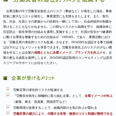
企業活動の中で労働安全衛生上のリスク（事故など）が発生した場合、事後
対策に膨大なコストが発生し、事業運営にも支障をきたします。また、取引
先、社会、社員とその家族からの信頼を一瞬にして失い、社会的批判や制裁を
受けることにもなりかねません。この様なリスクから組織を守り、組織全体に
労災防止・衛生管理の仕組みを適用し実施することで、社員が安全かつ健康的
に働ける環境を整備するための仕組みが「OHSMS」であり、業務活動におけ
る「労働災害の潜在的リスクを低減」させます。ISO45001を認証する事で組織
は以下のようなメリットを享受できます。労働安全衛生上のリスクが少ない職
場を作ることは企業の
信頼とともに企業イメージ、ブランド力を向上
させ、企
業の更なる成長を後押しします。ISO45001認証取得のコンサルティングは是非
スリープロサポートにお任せください。
労働災害の潜在的リスクが低減する
『労働安全衛生に積極的に取り組む企業』として、
企業イメージが向上
（顧客、株主、投資家、関係官庁など）
労働環境が改善することで、組織内部の士気の向上が図れる
労働災害の減少により、付随する有形・無形のコスト削減が期待できる