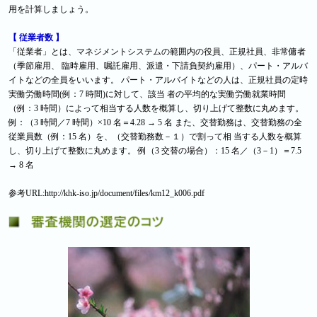
用を計算しましょう。
【 従業者数 】
「従業者」とは、マネジメントシステムの範囲内の役員、正規社員、非常傭者
（季節雇用、 臨時雇用、嘱託雇用、派遣・下請負契約雇用）、パート・アルバ
イトなどの全員をいいます。 パート・アルバイトなどの人は、正規社員の定時
実働労働時間(例：7 時間)に対して、該当 者の平均的な実働労働就業時間
（例：3 時間）によって相当する人数を概算し、切り上げて整数に丸めます。
例：（3 時間／7 時間）×10 名＝4.28 → 5 名 また、交替勤務は、交替勤務の全
従業員数（例：15 名）を、（交替勤務数－１）で割って相 当する人数を概算
し、切り上げて整数に丸めます。 例（3 交替の場合）：15 名／（3－1）＝7.5
→ 8 名
参考URL:http://khk-iso.jp/document/files/km12_k006.pdf