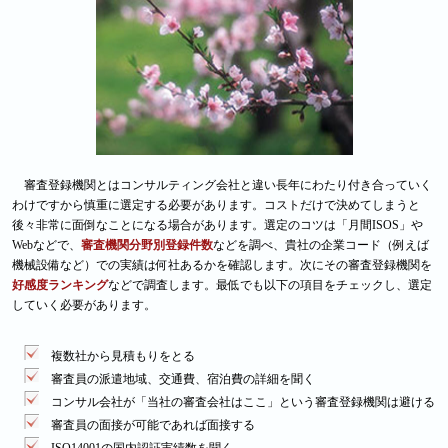
審査登録機関とはコンサルティング会社と違い長年にわたり付き合っていく
わけですから慎重に選定する必要があります。コストだけで決めてしまうと
後々非常に面倒なことになる場合があります。選定のコツは「月間ISOS」や
Webなどで、
審査機関分野別登録件数
などを調べ、貴社の企業コード（例えば
機械設備など）での実績は何社あるかを確認します。次にその審査登録機関を
好感度ランキング
などで調査します。最低でも以下の項目をチェックし、選定
していく必要があります。
複数社から見積もりをとる
審査員の派遣地域、交通費、宿泊費の詳細を聞く
コンサル会社が「当社の審査会社はここ」という審査登録機関は避ける
審査員の面接が可能であれば面接する
ISO14001の国内認証実績数を聞く