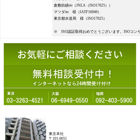
倉敷紡績㈱（JNLA（ISO17025））
マツダ㈱ 様（IATF16949）
東京都水道局 様（ISO17025）
※ ISO認証取得おめでとうございます。ISOコ
東京本社
〒101-0051