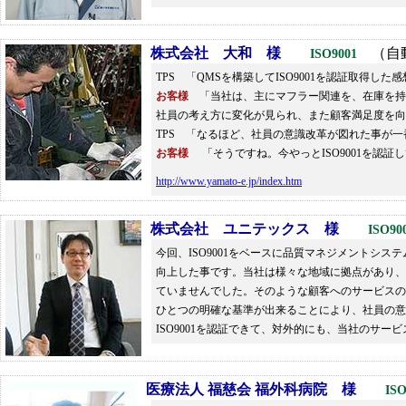
株式会社 大和 様
（自動
ISO9001
TPS 「QMSを構築してISO9001を認証取得し
お客様
「当社は、主にマフラー関連を、在庫を持
社員の考え方に変化が見られ、また顧客満足度を向
TPS 「なるほど、社員の意識改革が図れた事が
お客様
「そうですね。今やっとISO9001を認
http://www.yamato-e.jp/index.htm
株式会社 ユニテックス 様
ISO9
今回、ISO9001をベースに品質マネジメントシ
向上した事です。当社は様々な地域に拠点があり、
ていませんでした。そのような顧客へのサービスのぶ
ひとつの明確な基準が出来ることにより、社員の意
ISO9001を認証できて、対外的にも、当社のサ
医療法人 福慈会 福外科病院 様
I