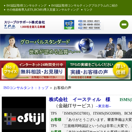
ISO認証取得コンサルティング
ISO認証取得コンサルティングプログラムのご紹介
その他規格導入(ETS,BCMS)導入支援コンサルティング
リンク
ISOコンサルタント：トップ
＞ お客様の声
株式会社 イースティル 様
ISMS
（金融ITサービス）
--東京都--
TPS 「ISMS(ISO27001)、ITSMS(ISO2000
お客様
「ありがとうございます。審査準備は大変
TPS 「三規格同時認証というのは非常に大変で