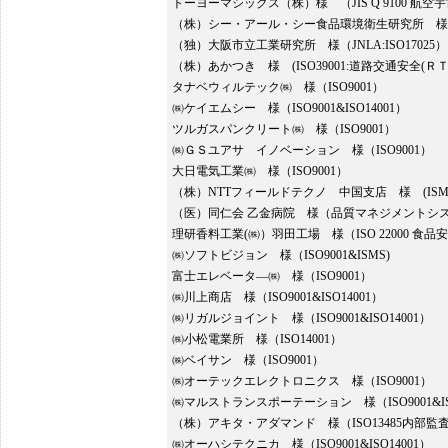
トーヨーマシックス（株）様 （JIS Q 9100 
（株）シー・アール・シー食品環境衛生研究所 様（ISO1
（独）大阪市立工業研究所 様（JNLA:ISO17025）
（株）あかつき 様 (ISO39001:道路交通安全(
タナベウィルテック㈱ 様（ISO9001）
㈱ケイエムシー 様（ISO9001&ISO14001）
ツルガスパンクリート㈱ 様（ISO9001）
㈱ＧＳユアサ イノベーション 様（ISO9001）
大日電気工業㈱ 様（ISO9001）
（株）NTTフィールドテクノ 中国支店 様 (ISMS:I
（医）同仁会 乙金病院 様（品質マネジメントシ
理研香料工業(㈱）羽田工場 様（ISO 22000 
㈱ソフトビジョン 様（ISO9001&ISMS)
富士エレベータ―㈱ 様（ISO9001）
㈱川上商店 様（ISO9001&ISO14001）
㈱リガルジョイント 様（ISO9001&ISO14001）
㈱小松電業所 様（ISO14001）
㈱ベイサン 様（ISO9001）
㈱オーテックエレクトロニクス 様（ISO9001）
㈱マルストランスポーテーション 様（ISO9001&ISO
（株）アキタ・アダマンド 様（ISO13485内部監
㈱オーハシテクニカ 様（ISO9001&ISO14001）