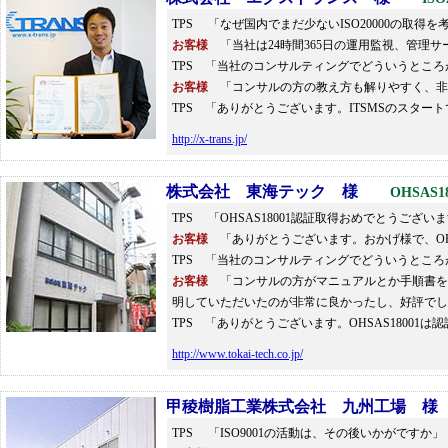
TPS 「なぜ国内でまだ少ないISO20000の取得
お客様
「当社は24時間365日の運用監視、管理サー
TPS 「当社のコンサルティングでどういうとこ
お客様
「コンサルの方の教え方も解りやすく、非
TPS 「ありがとうございます。ITSMSのス
http://x-trans.jp/
株式会社 東海テック 様
OHSAS18
TPS 「OHSAS18001認証取得おめでとうござい
お客様
「ありがとうございます。おかげ様で、OH
TPS 「当社のコンサルティングでどういうとこ
お客様
「コンサルの方がマニュアルとか手順書を
明していただいたのが非常に良かったし、好評でし
TPS 「ありがとうございます。OHSAS1800
http://www.tokai-tech.co.jp/
甲稜樹脂工業株式会社 九州工場 様
TPS 「ISO9001の活動は、その後いかがですか」