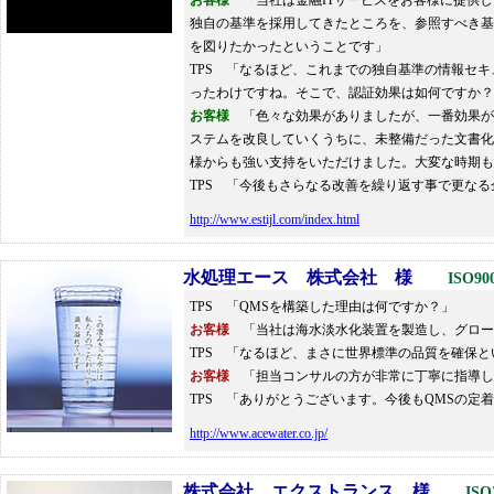
お客様
「当社は金融ITサービスをお客様に提供し
独自の基準を採用してきたところを、参照すべき基
を図りたかったということです」
TPS 「なるほど、これまでの独自基準の情報セキ
ったわけですね。そこで、認証効果は如何ですか？
お客様
「色々な効果がありましたが、一番効果が
ステムを改良していくうちに、未整備だった文書化
様からも強い支持をいただけました。大変な時期も
TPS 「今後もさらなる改善を繰り返す事で更な
http://www.estijl.com/index.html
水処理エース 株式会社 様
ISO90
TPS 「QMSを構築した理由は何ですか？」
お客様
「当社は海水淡水化装置を製造し、グロー
TPS 「なるほど、まさに世界標準の品質を確保
お客様
「担当コンサルの方が非常に丁寧に指導し
TPS 「ありがとうございます。今後もQMSの
http://www.acewater.co.jp/
株式会社 エクストランス 様
ISO