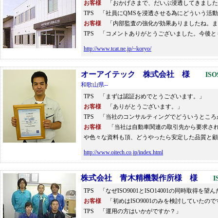
お客様
「おかげさまで、だいぶ浸透してきました
TPS 「社員にQMSを浸透させる為にどういう活
お客様
「内部監査の強化が効果ありましたね。ま
TPS 「コメントありがとうございました。
http://www.tcat.ne.jp/~koryo/
オーアイテック 株式会社 様
ISO
和歌山県--
TPS 「まずは認証おめでとうございます。」
お客様
「ありがとうございます。」
TPS 「当社のコンサルティングでどういうとこ
お客様
「当社は自動車関連の取引先から要求されて取得
や色々な資料も頂、どうやったら安定した品質
http://www.oitech.co.jp/index.html
株式会社 青木精機製作所様 様
I
TPS 「なぜISO9001とISO14001の同時取得を
お客様
「初めはISO9001のみを検討していたので
TPS 「運用の方はいかがですか？」