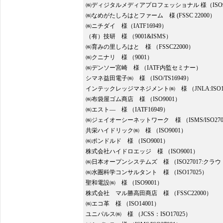
㈱ディジタルメディアプロフェッショナル 様（ISO9
㈱なめがたしろはとファーム 様 (FSSC 22000）
㈱ニチダイ 様（IATF16949）
（有）技研 様 （9001&ISMS）
㈱育みの里しろはと 様 （FSSC22000）
㈱クニナリ 様 （9001）
㈱デンソー宮崎 様 （IATF内監セミナー）
シマネ益田電子㈱ 様 （ISO/TS16949）
インテックレッジマネジメント㈱ 様 （JNLA:ISO17
㈱布袋屋ゴム商店 様 （ISO9001）
㈱エスト― 様 （IATF16949）
㈱ジェイオーシーネットワーク 様 （ISMS/ISO270
共栄ハイドリック㈱ 様 （ISO9001）
㈱ポンドルド 様 （ISO9001）
株式会社ハイドロエッジ 様 （ISO9001）
㈱日本オープンシステムズ 様 （ISO27017:ク
㈱水圏科学コンサルタント 様 （ISO17025）
聖和電設㈱ 様 （ISO9001）
株式会社 マル勝高田商店 様 （FSSC22000）
㈱エコ革 様 （ISO14001）
ユニパルス㈱ 様 （JCSS：ISO17025）