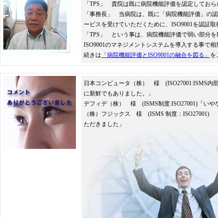
「TPS」 貴院は既に病院機能評価を認定しておら
「事務長」 当病院は、既に「病院機能評価」の認
ービスを受けていただくために、ISO9001を認証
「TPS」 という事は、病院機能評価で弱い部分を
ISO9001のマネジメントシステムを導入する事で
続きは
「病院機能評価とISO9001の融合を図る」
を
日本コンピュータ（株） 様 (ISO27001:I
に新鮮でもありました。」
デフィデ（株） 様 (ISMS制度:ISO27001
（株）フジックス 様 (ISMS 制度：ISO27
ただきました」