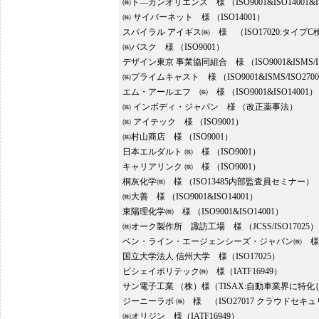
㈱ト―カンオリエンス 様 （ISO9001&ISO14001&ISM
㈱ サイバーネット 様 （ISO14001）
スパイラル アイギス㈱ 様 （ISO17020:タイプC
㈱バスク 様 （ISO9001）
デザイン東京 事業協同組合 様 （ISO9001&ISMS/IS
㈱プライムキャスト 様 （ISO9001&ISMS/ISO270
エム・アールエフ ㈱ 様 （ISO9001&ISO14001）
㈱ インボディ・ジャパン 様 （改正薬事法）
㈱ アイテック 様 （ISO9001）
㈱村山商店 様 （ISO9001）
日本エルダルト ㈱ 様 （ISO9001）
キャリアリンク ㈱ 様 （ISO9001）
桐灰化学㈱ 様 （ISO13485内部監査員セミナー）
㈱大善 様 （ISO9001&ISO14001）
東陽理化学㈱ 様 （ISO9001&ISO14001）
㈱オーク製作所 諏訪工場 様 （JCSS/ISO17025）
ベン・ライン・エージェンシーズ・ジャパン㈱ 様 （ISO90
国立大学法人 信州大学 様（ISO17025）
ビシェイポリテック㈱ 様（IATF16949）
サン電子工業 （株）様（TISAX:自動車業界に特
ジーニーラボ ㈱ 様 （ISO27017 クラウドセキ
㈱オリジン 様（IATF16949）