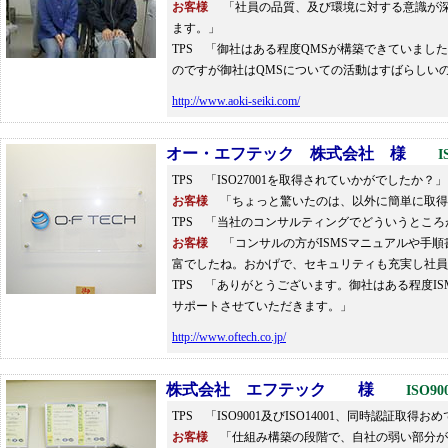
お客様
「社員の品質、及び環境に対する意識が深
ます。」
TPS 「御社はある程度QMSが構築できていま
のですが御社はQMSについての活動はすばらしい
http://www.aoki-seiki.com/
オー・エフテック 株式会社 様
I
TPS 「ISO27001を取得されていかがでしたか？」
お客様
「ちょっと驚いたのは、以外に簡単に取得
TPS 「当社のコンサルティングでどういうとこ
お客様
「コンサルの方がISMSマニュアルや手
富でしたね。おかげで、セキュリティも充実し社員
TPS 「ありがとうございます。御社はある程度IS
サポートさせていただきます。」
http://www.oftech.co.jp/
株式会社
エフテック 様
ISO9
TPS 「ISO9001及びISO14001、同時認
お客様
「仕組み構築の段階で、自社の弱い部分が