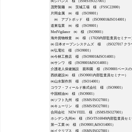
㈱シバンス 様 （ISMS/ISO27001）
茂野製麺 ㈱ 茨城工場 様 （FSSC22000）
片岡金属 ㈱ 様 （ISO9001）
㈱ アプトポッド 様 （ISO9001&ISO14001）
道東塩業 ㈱ 様 （ISO9001）
MedVigilance ㈱ 様 （ISO9001）
海外貨物検査 ㈱ 様 （17020内部監査員セミナー
㈱ 日本オープンシステムズ 様 （ISO27017 
㈱弘電社 様 （ISO9001）
㈱今林工務店 様 （ISO9001&ISO14001）
㈱サンワ 様 （ISO9001&ISO14001）
介護老人保健施設 親和園 様 （ISO9001ベースの
西鉄建設㈱ 様 （ISO9001内部監査員セミナー）
㈱山水製作所 様 （ISO14001）
コウフ・フィールド株式会社 様 （ISO9001）
中国精油㈱ 様 （ISO9001）
㈱ソフト九州 様 （ISMS/ISO27001）
㈱キューリン 様 （ISMS/ISO27001）
合同会社 NEW FEEL 様 （ISMS/ISO27001）
ホシデン九州㈱ 様 （ISO/TS16949内部監査員セ
第一工業 ㈱ 様 （ISO9001,&ISO14001）
㈱イクリプス 様 （ISMS/ISO27001）