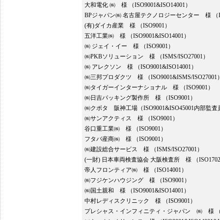
大和電化 ㈱ 様 （ISO9001&ISO14001）
BPジャパン㈱ 名古屋テクノロジーセンター 様 （IS
(有)ダイカ産業 様 （ISO9001）
五洋工業㈱ 様 （ISO9001&ISO14001）
㈱ ジェイ・イー 様 （ISO9001）
㈱PKBソリューション 様 （ISMS/ISO27001）
㈱ アレクソン 様 （ISO9001&ISO14001）
㈱三邦プロダクツ 様 （ISO9001&ISMS/ISO27001
㈱タイガーインターナショナル 様 （ISO9001）
㈱日吉パッキング製作所 様 （ISO9001）
㈱クボタ 阪神工場（ISO9001&ISO45001内部
㈱サンアクティス 様 （ISO9001）
谷口重工業㈱ 様 （ISO9001）
フタバ産商㈱ 様 （ISO9001）
㈱建設総合サービス 様 （ISMS/ISO27001）
(一財) 日本車両検査協会 大阪検査所 様 （ISO170
帝人フロンティア㈱ 様 （ISO14001）
㈱フジケンハウジング 様 （ISO9001）
㈱国土親和 様 （ISO9001&ISO14001）
中村レディスクリニック 様 （ISO9001）
プレシャス・インフィニティ・ジャパン ㈱ 様 （IS