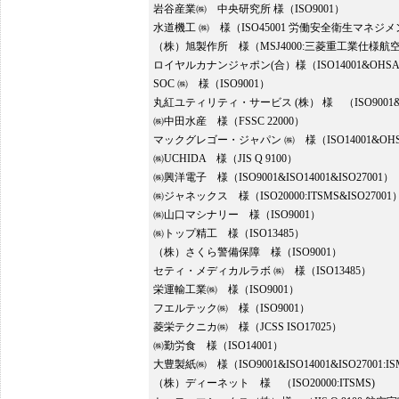
岩谷産業㈱ 中央研究所 様（ISO9001）
水道機工 ㈱ 様（ISO45001 労働安全衛生マネジ
（株）旭製作所 様（MSJ4000:三菱重工業仕様
ロイヤルカナンジャポン(合）様（ISO14001&OHSAS1
SOC ㈱ 様（ISO9001）
丸紅ユティリティ・サービス (株） 様 （ISO9001&JE
㈱中田水産 様（FSSC 22000）
マックグレゴー・ジャパン
㈱ 様（ISO14001&OHS
㈱UCHIDA 様（JIS Q 9100）
㈱興洋電子 様（ISO9001&ISO14001&ISO27001）
㈱ジャネックス 様（ISO20000:ITSMS&ISO27001
㈱山口マシナリー 様（ISO9001）
㈱トップ精工 様（ISO13485）
（株）さくら警備保障 様（ISO9001）
セティ・メディカルラボ ㈱ 様（ISO13485）
栄運輸工業㈱ 様（ISO9001）
フエルテック㈱ 様（ISO9001）
菱栄テクニカ㈱ 様（JCSS ISO17025）
㈱勤労食 様（ISO14001）
大豊製紙㈱ 様（ISO9001&ISO14001&ISO27001:I
（株）ディーネット 様 （ISO20000:ITSMS)