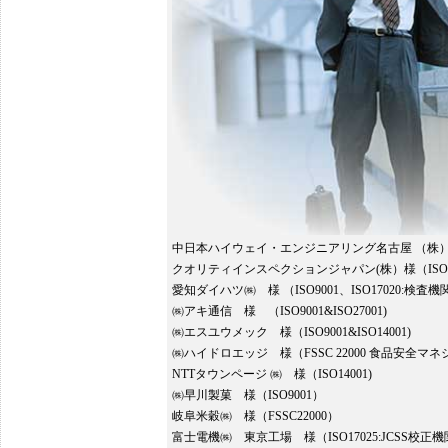
中日本ハイウェイ・エンジニアリング名古屋 （株） 様(NE
クオリティインスペクションジャパン(株）様（ISO1
愛知ダイハツ㈱ 様 （ISO9001、ISO17020:検査
㈱アキ通信 様 （ISO9001&ISO27001)
㈱エスユウメック 様（ISO9001&ISO14001)
㈱ハイドロエッジ 様（FSSC 22000 食品安全マ
NTTタウンページ ㈱ 様（ISO14001)
㈱早川製菓 様（ISO9001）
岐阜米穀㈱ 様（FSSC22000）
富士電機㈱ 東京工場 様（ISO17025:JCSS校正