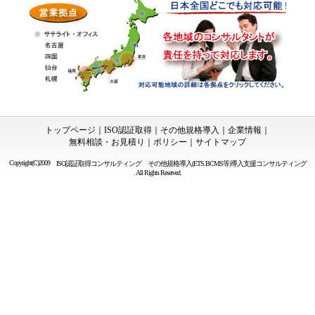
トップページ
｜
ISO認証取得
｜
その他規格導入
｜
企業情報
｜
無料相談・お見積り
｜
ポリシー
｜
サイトマップ
Copyright(C)2009
ISO認証取得コンサルティング
その他規格導入(ETS.BCMS等)導入支援コンサルティング
. All Rights Reserved.