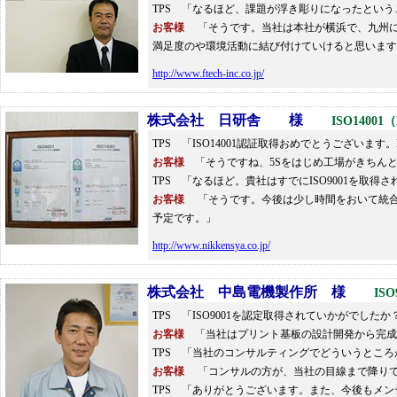
TPS 「なるほど、課題が浮き彫りになったとい
お客様
「そうです。当社は本社が横浜で、九州に
満足度のや環境活動に結び付けていけると思います
http://www.ftech-inc.co.jp/
株式会社
日研舎 様
ISO14001
TPS 「ISO14001認証取得おめでとうござい
お客様
「そうですね、5Sをはじめ工場がきちん
TPS 「なるほど。貴社はすでにISO9001を
お客様
「そうです。今後は少し時間をおいて統合
予定です。」
http://www.nikkensya.co.jp/
株式会社 中島電機製作所 様
ISO
TPS 「ISO9001を認定取得されていかがでしたか
お客様
「当社はプリント基板の設計開発から完成ま
TPS 「当社のコンサルティングでどういうとこ
お客様
「コンサルの方が、当社の目線まで降りて
TPS 「ありがとうございます。また、今後もメ