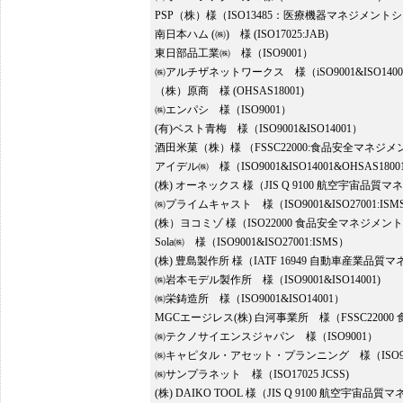
PSP（株）様（ISO13485：医療機器マネジメント
南日本ハム (㈱) 様 (ISO17025:JAB)
東日部品工業㈱ 様（ISO9001）
㈱アルチザネットワークス 様（iSO9001&ISO14001
（株）原商 様 (OHSAS18001)
㈱エンパシ 様（ISO9001）
(有)ベスト青梅 様（ISO9001&ISO14001）
酒田米菓（株）様 （FSSC22000:食品安全マネジメ
アイデル㈱ 様（ISO9001&ISO14001&OHSAS1800
(株) オーネックス 様（JIS Q 9100 航空宇宙品
㈱プライムキャスト 様（ISO9001&ISO27001:ISM
(株）ヨコミゾ 様（ISO22000 食品安全マネジメ
Sola㈱ 様（ISO9001&ISO27001:ISMS）
(株) 豊島製作所 様（IATF 16949 自動車産業品
㈱岩本モデル製作所 様（ISO9001&ISO14001)
㈱栄鋳造所 様（ISO9001&ISO14001）
MGCエージレス(株) 白河事業所 様（FSSC220
㈱テクノサイエンスジャパン 様（ISO9001）
㈱キャピタル・アセット・プランニング 様（ISO9
㈱サンプラネット 様（ISO17025 JCSS)
(株) DAIKO TOOL 様（JIS Q 9100 航空宇宙