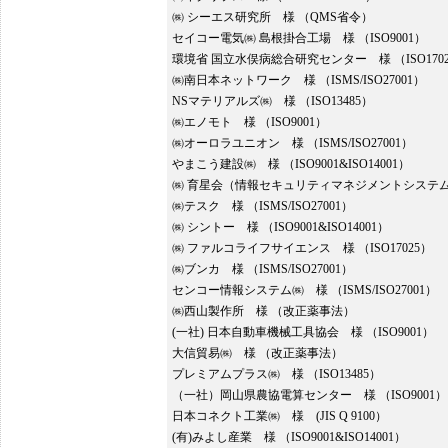
㈱ シーエス研究所 様 （QMS省令）
セイコー電気㈱ 島根掛合工場 様 （ISO9001）
環境省 国立水俣病総合研究センター 様 （ISO170
㈱南日本ネットワーク 様 （ISMS/ISO27001）
NSマテリアルズ㈱ 様 （ISO13485）
㈱エノモト 様 （ISO9001）
㈱オーロラユニオン 様 （ISMS/ISO27001）
やまこう建設㈱ 様 （ISO9001&ISO14001）
㈱ 育星会（情報セキュリティマネジメントシステ
㈱テスク 様 （ISMS/ISO27001）
㈱ シントー 様 （ISO9001&ISO14001）
㈱ ファルコライフサイエンス 様 （ISO17025）
㈱ブンカ 様 （ISMS/ISO27001）
センコー情報システム㈱ 様 （ISMS/ISO27001）
㈱西山製作所 様 （改正薬事法）
(一社) 日本自動車機械工具協会 様 （ISO9001）
大信貿易㈱ 様 （改正薬事法）
プレミアムプラス㈱ 様 （ISO13485）
（一社）岡山県農協電算センター 様 （ISO9001）
日本コネクト工業㈱ 様 (JIS Q 9100）
(有)みよし産業 様 （ISO9001&ISO14001）