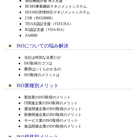
●
病院機能評価 導入支援
●
BCMS事業継続マネジメントシステム
●
ISO1002苦情対応マネジメントシステム
●
CSR（ISO26000）
●
TISAX認証支援（VDA ISA）
●
R2認証支援（VDA ISA）
●
SA8000
■
ISOについての悩み解決
●
当社は特別な企業だが
●
ISO取得のコツは
●
費用はいくらかかるの
●
ISO取得のメリットは
■
ISO業種別メリット
●
製造業のISO取得のメリット
●
IT関連企業のISO取得のメリット
●
運送関連企業のISO取得のメリット
●
医療関連企業のISO取得のメリット
●
サービス業のISO取得のメリット
●
食品関連企業のISO取得のメリット
■
ISO規格別メリット