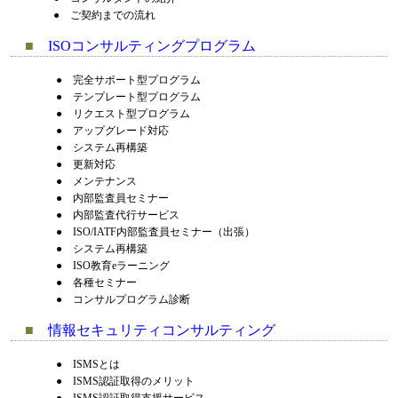
●
ご契約までの流れ
■
ISOコンサルティングプログラム
●
完全サポート型プログラム
●
テンプレート型プログラム
●
リクエスト型プログラム
●
アップグレード対応
●
システム再構築
●
更新対応
●
メンテナンス
●
内部監査員セミナー
●
内部監査代行サービス
●
ISO/IATF内部監査員セミナー（出張）
●
システム再構築
●
ISO教育eラーニング
●
各種セミナー
●
コンサルプログラム診断
■
情報セキュリティコンサルティング
●
ISMSとは
●
ISMS認証取得のメリット
●
ISMS認証取得支援サービス