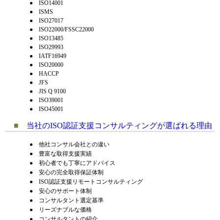
●
ISO14001
●
ISMS
●
ISO27017
●
ISO22000/FSSC22000
●
ISO13485
●
ISO29993
●
IATF16949
●
ISO20000
●
HACCP
●
JFS
●
JIS Q 9100
●
ISO39001
●
ISO45001
■
当社のISO認証支援コンサルティングが選ばれる理由
●
他社コンサル会社との違い
●
豊富な取得支援実績
●
初心者でも丁寧にアドバイス
●
安心の完全取得保証体制
●
ISO認証支援リモートコンサルティング
●
安心のサポート体制
●
コンサルタント選定基準
●
リーズナブルな価格
●
コンサルタントの紹介