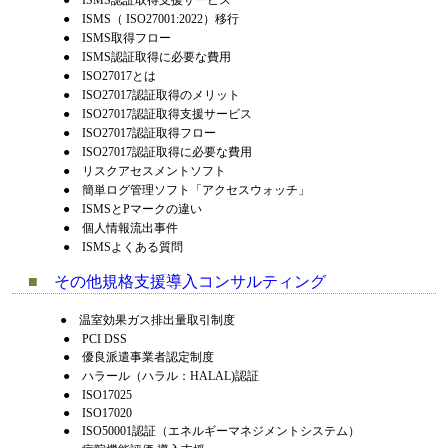
●
ISMS（ ISO27001:2022）移行
●
ISMS取得フロー
●
ISMS認証取得に必要な費用
●
ISO27017とは
●
ISO27017認証取得のメリット
●
ISO27017認証取得支援サービス
●
ISO27017認証取得フロー
●
ISO27017認証取得に必要な費用
●
リスクアセスメントソフト
●
簡単ログ管理ソフト「アクセスウォッチ」
●
ISMSとPマークの違い
●
個人情報流出事件
●
ISMSよくある質問
■
その他規格支援導入コンサルティング
●
温室効果ガス排出量取引制度
●
PCI DSS
●
優良派遣事業者認定制度
●
ハラール（ハラル：HALAL)認証
●
ISO17025
●
ISO17020
●
ISO50001認証（エネルギーマネジメントシステム）