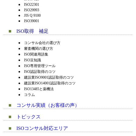
●
ISO22301
●
ISO29993
●
JIS Q 9100
●
ISO39001
■
ISO取得 補足
●
コンサル会社の選び方
●
審査機関の選び方
●
ISO関連用語集
●
ISO豆知識
●
ISO専用管理ツール
●
ISO認証取得のコツ
●
建設業ISO9001認証取得のコツ
●
建設業ISO14001認証取得のコツ
●
ISO13485と薬機法
●
コラム
■
コンサル実績（お客様の声）
■
トピックス
■
ISOコンサル対応エリア