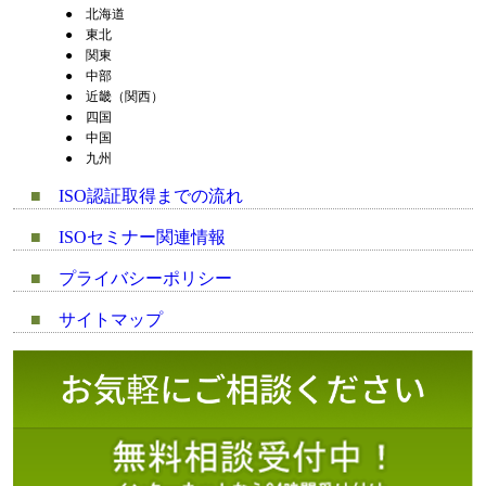
●
北海道
●
東北
●
関東
●
中部
●
近畿（関西）
●
四国
●
中国
●
九州
■
ISO認証取得までの流れ
■
ISOセミナー関連情報
■
プライバシーポリシー
■
サイトマップ