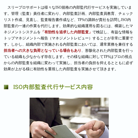
スリープロサポートは様々なISO規格の内部監代行サービスを実施していま
す。管理（監査）責任者に変わり、内部監査計画、内部監査員教育、チェック
リスト作成、見直し、監査報告書作成など、TPSの講師が貴社を訪問しISO内
部監査の一連の作業を代行します。効果的な組織運用を図るには、構築したマ
ネジメントシステムを
「有効性を追求した内部監査」
で検証し、有益な情報を
トップマネジメントへ報告（マネジメントレビュー）することが非常に重要で
す。しかし、組織内部で実施される内部監査においては、通常業務を兼任する
担当者への大きな負荷となっている場合もあり
、形骸化された内部監査を行っ
ている組織も少なからず存在します。その様な組織に対してTPSはプロの視点
からの内部監査を組織に変わって実施し、担当者の負担を抑えるとともに必ず
効果が上がる様に有効性を重視した内部監査を実施させて頂きます。