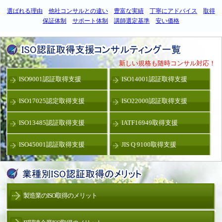
選ばれる理由
他社コンサルとの違い
豊富な実績
丁寧にアドバイス
取得
保証体制
サポート体制
講師選定基準
安い価格
新しい規格も随時コンサル対応！
ISO9001認証取得支援
ISO14001認証取得支援
ISO17025認定取得支援
ISO22000認証取得支援
ISO13485認証取得支援
IATF16949取得支援
ISO45001認証取得支援
JIS Q 9100取得支援
製造業のISO取得のメリット