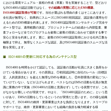
における環境マニュアル・規程の作成（草案）等を実施することで、型どおり
なISO14001の認証活動ではなく、
その組織の実態に応じたEMS構築、
ISO14001認証取得が可能
です。当社が選ばれる理由の多くはそこにあります。
全社員が無理なく、効果的にスムーズにISO14001初回認証、認証後の運用を行
えるためのEMS構築を約束します。ISO14001認証取得コンサルティング完全サ
ポート型では、適用範囲の決定、プロジェクトチームの結成から内部監査、審
査フォローなど全てのプログラムを顧客に顧客の現状に合わせて提供する事で
安心と安全を約束します。更に、顧客のISO14001認証取得にかける社内工数を
極限まで抑え、無理なくスムーズな認証、及びISO14001認証後のスムーズな活
動を実現します。
ISO14001を時間をかけて認証しても、認証後の活動が社員に大きく負荷をか
けている場合があります。その原因は、①初回認証時に自社のレベル（目標設
定、人的資源含む）を超えた無理なEMSを構築した、②外部環境の変化につい
ていけていない、などが上げられます。ベストなのはEMSの活動を社員が無意
識に業務の中で実施（ISO14001の活動と意識せず）している状態ですが、これ
がなかなか難しいのが現状です。やはり、「ISO14001認証のために」という思
いがあり、EMSの活動をしているというのが実情だと思います。その様な組織
に対して、ISO14001の維持・更新審査は大きな負担となりえます。スリープロ
サポートでは、維持・更新審査においても組織の負担を極力軽減する様