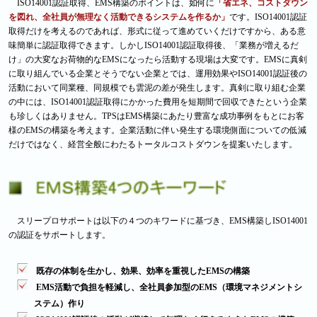
ISO14001認証取得、EMS構築のポイントは、如何に
「省エネ、コストダウン
を図れ、全社員が無理なく活動できるシステムを作るか」
です。ISO14001認証
取得だけを考えるのであれば、形式に従って進めていくだけですから、ある意
味簡単に認証取得できます。しかしISO14001認証取得後、「業務が増えるだ
け」の大変なお荷物的なEMSになったら活動する現場は大変です。EMSに真剣
に取り組んでいる企業とそうでない企業とでは、運用効果やISO14001認証後の
活動において同業種、同規模でも雲泥の差が発生します。真剣に取り組む企業
の中には、ISO14001認証取得にかかった費用を短期間で回収できたという企業
も珍しくはありません。TPSはEMS構築にあたり豊富な成功事例をもとにお客
様のEMSの構築を考えます。企業活動に伴い発生する環境側面についての低減
だけではなく、経営全般にわたるトータルコストダウンを提案いたします。
スリープロサポートは以下の４つのキワードに基づき、EMS構築しISO14001
の認証をサポートします。
既存の体制を生かし、効果、効率を重視したEMSの構築
EMS活動で負担を軽減し、全社員参加型のEMS（環境マネジメントシ
ステム）作り