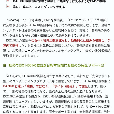
ISO14001認証後の活動が継続して無理なく行えるようなEMSの構築
常に、省エネ、コストダウンを考える
この4つキーワードを考慮しEMSを構築後、「EMSマニュアル」「手順書」
に反映させる事がISO14001認証取得においての成功の秘訣となります。当社コ
ンサルタントは過去の経験を生かした成功例をもとに、貴社に一番効果のある
EMSを提案しながら実施・運用において成果をあげていきます。
ISO14001の認証を
なるべく社内工数を減らし、効果的な仕組みを構築し、予
算内で取得
したいお客様はお気軽にご連絡ください。専任講師を貴社担当に派
遣し、お客様のニーズに合わせたコンサルティングプランで最短のISO14001認
証取得をアシストします。
全く初めてISO14001の認証を目指す企業に対して、当社では「完全サポート
型」のコンサルティングプログラムをご用意しています。ISO14001は基本的に
ISO9001と違い「業務」ではなく、「サイト（拠点）」で認証
します。従っ
て、一部の社員の活動ではなく、拠点の全社員の活動が必須となります。
ISO14001を認証する拠点を、ISO14001の規格に基づくEMSを適用する為「適
用範囲（スコープ）」といいますが、適用範囲の社員の各業務ごとに実施する
活動は異なります。EMSのコアになる重要な活動もあれば、サポート的な活動
に徹するスタッフも存在します。完全サポート型では、無制限訪問指導、当社