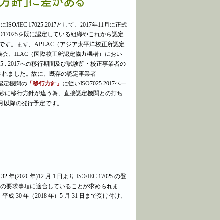
ISO/IEC 17025:2017として、2017年11月に正式
O17025を既に認定している組織やこれから認定
です。まず、APLAC（アジア太平洋校正所認定
議会、ILAC（国際校正所認定協力機構）におい
EC 17025 : 2017への移行期間及び試験所・校正事業者の
されました。故に、既存の認定事業者
で各認定機関の
「移行方針」
に従いISO7025:2017ベー
妙に移行方針が違う為、直接認定機関との打ち
年6月以降の発行予定です。
年(2020 年)12 月 1 日より ISO/IEC 17025 の登
017 の要求事項に適合していることが求められま
成 30 年（2018 年）5 月 31 日まで受け付け、