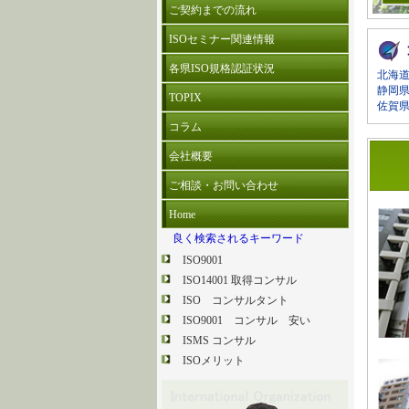
ご契約までの流れ
ISOセミナー関連情報
各県ISO規格認証状況
北海
静岡
TOPIX
佐賀
コラム
会社概要
ご相談・お問い合わせ
Home
良く検索されるキーワード
ISO9001
ISO14001 取得コンサル
ISO コンサルタント
ISO9001 コンサル 安い
ISMS コンサル
ISOメリット