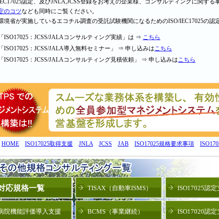
/IEC17025認定、及びJNLA,JCSS登録をお考えの企業様、コンサルティングに
定のコツ
なども同時にご覧ください。
環境省が実施しているエコチル調査の受託試験機関になるためのISO/IEC17025の
「ISO17025：JCSS/JALA
コンサルティング実績」
は ⇒
こちら
「ISO17025：JCSS/JALA
導入無料セミナー」
⇒ 申し込みは
こちら
「ISO17025：JCSS/JALA
コンサルティング見積依頼」
⇒ 申し込みは
こちら
HOME
ISO17025取得支援
JNLA
JCSS
JAB
ISO17025規格要求事項
ISO1
対応規格一覧
TISAX（自動車ISMS）
ISO17025認
病院機能評価導入支援
BCMS（事業継続）
ISO17020認