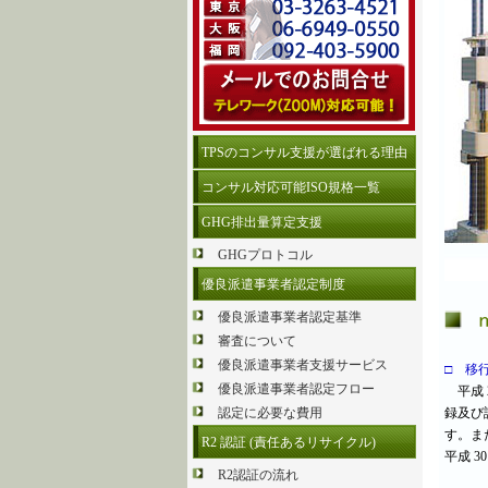
TPSのコンサル支援が選ばれる理由
コンサル対応可能ISO規格一覧
GHG排出量算定支援
GHGプロトコル
優良派遣事業者認定制度
優良派遣事業者認定基準
審査について
優良派遣事業者支援サービス
□ 移
優良派遣事業者認定フロー
平成 29
録及び
認定に必要な費用
す。また
R2 認証 (責任あるリサイクル)
平成 3
R2認証の流れ