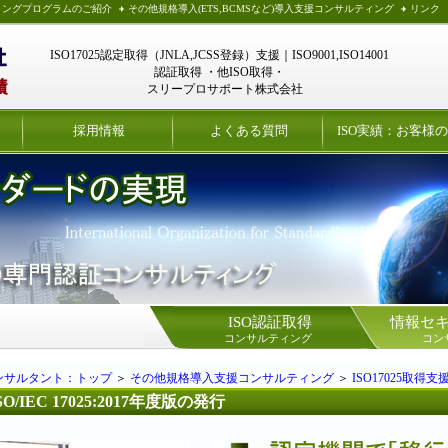
ィングプログラムのご紹介
その他規格導入(ETS,BCMSなど)導入支援コンサルティング
リンク
ISO17025認定取得（JNLA,JCSS登録）支援｜ISO9001,ISO14001
認証取得 ・他ISO取得・
スリープロサポート株式会社
採用情報
よくある質問
ISO実績：お客様
ISO認証取得
情報セ
コンサルティング
コン
コンサルタント：トップ
＞
その他規格導入支援コンサルティング
＞
ISO17025取得支
SO/IEC 17025:2017年度版の発行