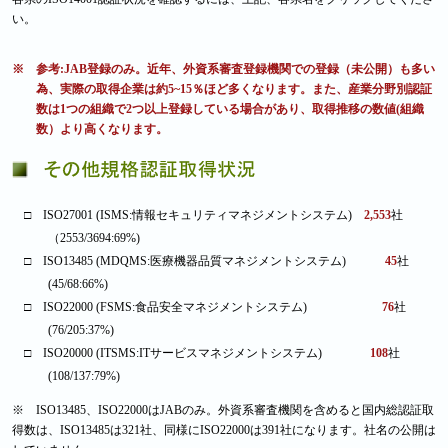
い。
※ 参考:JAB登録のみ。近年、外資系審査登録機関での登録（未公開）も多い
為、実際の取得企業は約5~15％ほど多くなります。また、産業分野別認証
数は1つの組織で2つ以上登録している場合があり、取得推移の数値(組織
数）より高くなります。
□ ISO27001 (ISMS:情報セキュリティマネジメントシステム)
2,553
社
（2553/3694:69%)
□ ISO13485 (MDQMS:医療機器品質マネジメントシステム)
45
社
(45/68:66%)
□ ISO22000 (FSMS:食品安全マネジメントシステム)
76
社
(76/205:37%)
□ ISO20000 (ITSMS:ITサービスマネジメントシステム)
108
社
(108/137:79%)
※ ISO13485、ISO22000はJABのみ。外資系審査機関を含めると国内総認証取
得数は、ISO13485は321社、同様にISO22000は391社になります。社名の公開は