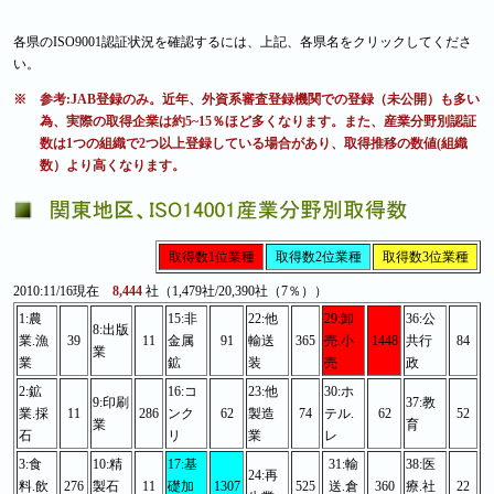
各県のISO9001認証状況を確認するには、上記、各県名をクリックしてくださ
い。
※ 参考:JAB登録のみ。近年、外資系審査登録機関での登録（未公開）も多い
為、実際の取得企業は約5~15％ほど多くなります。また、産業分野別認証
数は1つの組織で2つ以上登録している場合があり、取得推移の数値(組織
数）より高くなります。
取得数1位業種
取得数2位業種
取得数3位業種
2010:11/16現在
8,444
社（1,479社/20,390社（7％））
1:農
15:非
22:他
29:卸
36:公
8:出版
業.漁
39
11
金属
91
輸送
365
売.小
1448
共行
84
業
業
鉱
装
売
政
2:鉱
16:コ
23:他
30:ホ
9:印刷
37:教
業.採
11
286
ンク
62
製造
74
テル.
62
52
業
育
石
リ
業
レ
3:食
10:精
17:基
31:輸
38:医
24:再
料.飲
276
製石
11
礎加
1307
525
送.倉
360
療.社
22