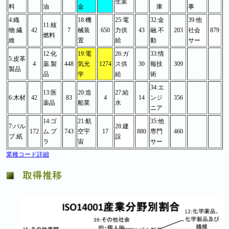
生業
料
油
金
庫
事
4:織
18:機
25:電
32:金
39:他
11:核
物.繊
42
7
械装
650
力供
43
融.不
203
社会
879
燃料
維
置
給
動
サー
12:化
19:電
26:ガ
33:情
5:皮革
4
薬.製
448
気光
1274
ス供
30
報技
309
製品
品
学
給
術
34:エ
13:医
20:造
27:給
6:木材
42
83
4
14
ンジ
356
薬品
船業
水
ニア
14:ゴ
21:航
35:他
7:パル
28:建
172
ム.プ
743
空宇
17
880
専門
460
プ.紙
設
ラ
宙
サー
業種コード詳細