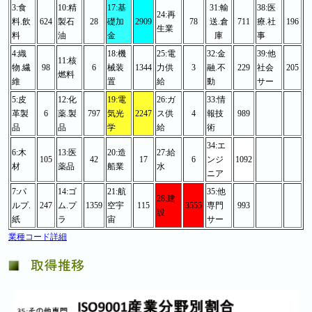
3:食
10:精
17:基
31:輸
38:医
24:再
料.飲
624
製石
28
礎加
2909
78
送.倉
711
療.社
196
生業
料
油
金
庫
事
4:織
18:機
25:電
32:金
39:他
11:核
物.繊
98
6
械装
1344
力供
3
融.不
229
社会
205
燃料
維
置
給
動
サー
5:皮
12:化
19:電
26:ガ
33:情
革製
6
薬.製
797
気光
2247
ス供
4
報技
989
品
品
学
給
術
34:エ
6:木
13:医
20:造
27:給
105
42
17
6
ンジ
1092
材
薬品
船業
水
ニア
7:パ
14:ゴ
21:航
35:他
28:建
ルプ.
247
ム.プ
1359
空宇
115
3555
専門
993
設
紙
ラ
宙
サー
業種コード詳細