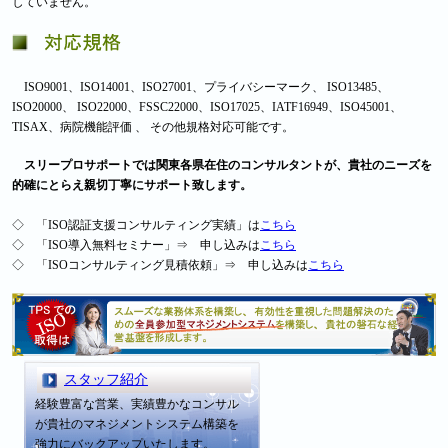
していません。
ISO9001、ISO14001、ISO27001、プライバシーマーク、 ISO13485、
ISO20000、 ISO22000、FSSC22000、ISO17025、IATF16949、ISO45001、
TISAX、病院機能評価 、 その他規格対応可能です。
スリープロサポートでは関東各県在住のコンサルタントが、貴社のニーズを
的確にとらえ親切丁寧にサポート致します。
◇ 「ISO認証支援コンサルティング実績」は
こちら
◇ 「ISO導入無料セミナー」⇒ 申し込みは
こちら
◇ 「ISOコンサルティング見積依頼」⇒ 申し込みは
こちら
スタッフ紹介
経験豊富な営業、実績豊かなコンサル
が貴社のマネジメントシステム構築を
強力にバックアップいたします。