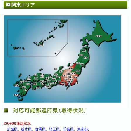
関東エリア
ISO9001認証状況
茨城県
、
栃木県
、
群馬県
、
埼玉県
、
千葉県
、
東京都
、