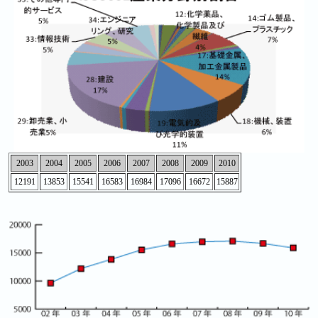
2003
2004
2005
2006
2007
2008
2009
2010
12191
13853
15541
16583
16984
17096
16672
15887