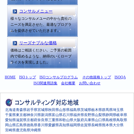
コンサルメニュー
様々なコンサルメユーの中から貴社の
ニーズを満足させた、最適なプログラ
ムを提供させていただきます。
リーズナブルな価格
価格はご相談ください。ご予算の範囲
内で収めるような、納得のいくロープ
ライスを実現しました。
HOME
ISOトップ
ISOコンサルプログラム
その他規格トップ
ISOQA
ISO関連用語集
会社概要
お問い合わせ
北海道
青森県
岩手県
宮城県
秋田県
山形県
福島県
茨城県
栃木県
群馬県
埼玉県
千葉県
東京都
神奈川県
新潟県
富山県
石川県
福井県
長野県
山梨県
静岡県
岐阜県
愛知県
滋賀県
京都府
奈良県
三重県
和歌山県
大阪府
兵庫県
山口県
島根県
鳥取県
岡山県
広島県
徳島県
香川県
愛媛県
高知県
福岡県
佐賀県
長崎県
熊本県
大分県
宮崎県
鹿児島県
沖縄県