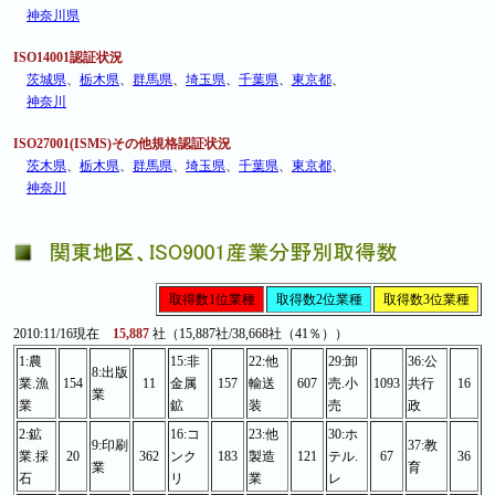
神奈川県
ISO14001認証状況
茨城県
、
栃木県
、
群馬県
、
埼玉県
、
千葉県
、
東京都
、
神奈川
ISO27001(ISMS)その他規格認証状況
茨木県
、
栃木県
、
群馬県
、
埼玉県
、
千葉県
、
東京都
、
神奈川
取得数1位業種
取得数2位業種
取得数3位業種
2010:11/16現在
15,887
社（15,887社/38,668社（41％））
1:農
15:非
22:他
29:卸
36:公
8:出版
業.漁
154
11
金属
157
輸送
607
売.小
1093
共行
16
業
業
鉱
装
売
政
2:鉱
16:コ
23:他
30:ホ
9:印刷
37:教
業.採
20
362
ンク
183
製造
121
テル.
67
36
業
育
石
リ
業
レ