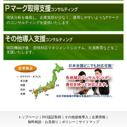
現状分析を徹底し、企業負担が少なく、運用しやすいようなPマーク
のコンサルティングを提供いたします。
病院機能評価 、苦情対応マネジメントシステム、社員教育などをご
支援いたします。
トップページ
｜
ISO認証取得
｜
その他規格導入
｜
企業情報
｜
無料相談・お見積り
｜
ポリシー
｜
サイトマップ