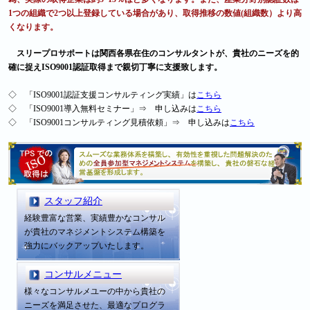
1つの組織で2つ以上登録している場合があり、取得推移の数値(組織数）より高
くなります。
スリープロサポートは関西各県在住のコンサルタントが、貴社のニーズを的
確に捉えISO9001認証取得まで親切丁寧に支援致します。
◇ 「ISO9001認証支援コンサルティング実績」は
こちら
◇ 「ISO9001導入無料セミナー」⇒ 申し込みは
こちら
◇ 「ISO9001コンサルティング見積依頼」⇒ 申し込みは
こちら
スタッフ紹介
経験豊富な営業、実績豊かなコンサル
が貴社のマネジメントシステム構築を
強力にバックアップいたします。
コンサルメニュー
様々なコンサルメユーの中から貴社の
ニーズを満足させた、最適なプログラ