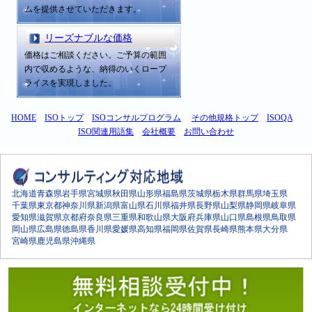
ムを提供させていただきます。
リーズナブルな価格
価格はご相談ください。ご予算の範囲
内で収めるような、納得のいくロープ
ライスを実現しました。
HOME
ISOトップ
ISOコンサルプログラム
その他規格トップ
ISOQA
ISO関連用語集
会社概要
お問い合わせ
北海道
青森県
岩手県
宮城県
秋田県
山形県
福島県
茨城県
栃木県
群馬県
埼玉県
千葉県
東京都
神奈川県
新潟県
富山県
石川県
福井県
長野県
山梨県
静岡県
岐阜県
愛知県
滋賀県
京都府
奈良県
三重県
和歌山県
大阪府
兵庫県
山口県
島根県
鳥取県
岡山県
広島県
徳島県
香川県
愛媛県
高知県
福岡県
佐賀県
長崎県
熊本県
大分県
宮崎県
鹿児島県
沖縄県