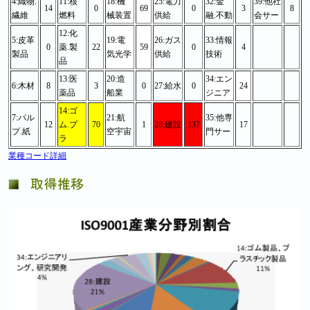
4:織物.
11:核
18:機
25:電力
32:金
39:他社
14
0
69
0
3
8
繊維
燃料
械装置
供給
融.不動
会サー
12:化
5:皮革
19:電
26:ガス
33:情報
0
薬.製
22
59
0
4
製品
気光学
供給
技術
品
13:医
20:造
34:エン
6:木材
8
3
0
27:給水
0
24
薬品
船業
ジニア
14:ゴ
7:パル
21:航
35:他専
12
ム.プ
70
1
28:建設
137
17
プ.紙
空宇宙
門サー
ラ
業種コード詳細