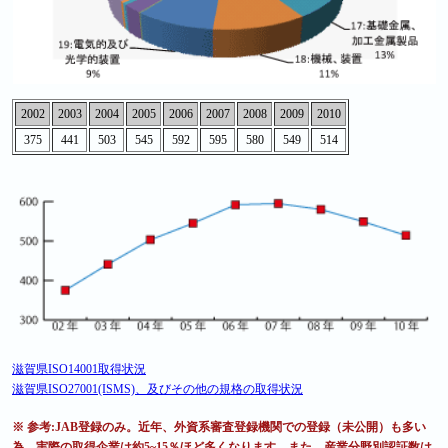
2002
2003
2004
2005
2006
2007
2008
2009
2010
375
441
503
545
592
595
580
549
514
滋賀県ISO14001取得状況
滋賀県ISO27001(ISMS)、及びその他の規格の取得状況
※ 参考:JAB登録のみ。近年、外資系審査登録機関での登録（未公開）も多い
為、実際の取得企業は約5~15％ほど多くなります。また、産業分野別認証数は