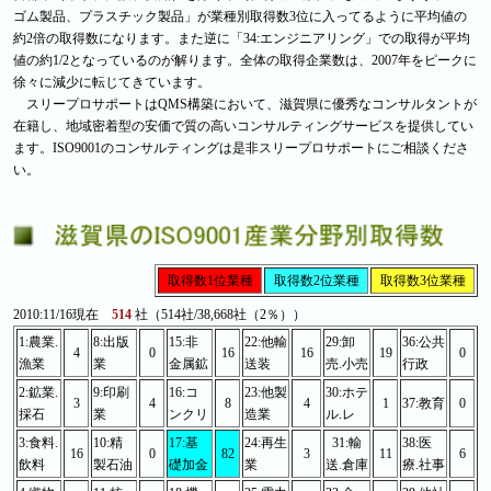
ゴム製品、プラスチック製品」が業種別取得数3位に入ってるように平均値の
約2倍の取得数になります。また逆に「34:エンジニアリング」での取得が平均
値の約1/2となっているのが解ります。全体の取得企業数は、2007年をピークに
徐々に減少に転じてきています。
スリープロサポートはQMS構築において、滋賀県に優秀なコンサルタントが
在籍し、地域密着型の安価で質の高いコンサルティングサービスを提供してい
ます。ISO9001のコンサルティングは是非スリープロサポートにご相談くださ
い。
取得数1位業種
取得数2位業種
取得数3位業種
2010:11/16現在
514
社（514社/38,668社（2％））
1:農業.
8:出版
15:非
22:他輸
29:卸
36:公共
4
0
16
16
19
0
漁業
業
金属鉱
送装
売.小売
行政
2:鉱業.
9:印刷
16:コ
23:他製
30:ホテ
3
4
8
4
1
37:教育
0
採石
業
ンクリ
造業
ル.レ
3:食料.
10:精
17:基
24:再生
31:輸
38:医
16
0
82
3
11
6
飲料
製石油
礎加金
業
送.倉庫
療.社事