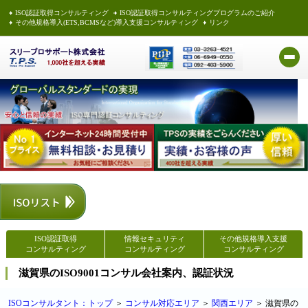
ISO認証取得コンサルティング
ISO認証取得コンサルティングプログラムのご紹介
その他規格導入(ETS,BCMSなど)導入支援コンサルティング
リンク
ISO認証取得
情報セキュリティ
その他規格導入支援
コンサルティング
コンサルティング
コンサルティング
滋賀県のISO9001コンサル会社案内、認証状況
ISOコンサルタント：トップ
＞
コンサル対応エリア
＞
関西エリア
＞ 滋賀県の