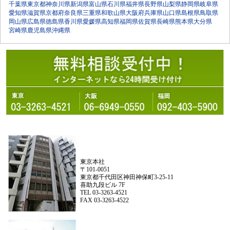
千葉県
東京都
神奈川県
新潟県
富山県
石川県
福井県
長野県
山梨県
静岡県
岐阜県
愛知県
滋賀県
京都府
奈良県
三重県
和歌山県
大阪府
兵庫県
山口県
島根県
鳥取県
岡山県
広島県
徳島県
香川県
愛媛県
高知県
福岡県
佐賀県
長崎県
熊本県
大分県
宮崎県
鹿児島県
沖縄県
東京本社
〒101-0051
東京都千代田区神田神保町3-25-11
喜助九段ビル 7F
TEL 03-3263-4521
FAX 03-3263-4522