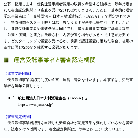
公募・指定します。優良派遣事業者認定の取得を希望する組織は、毎年指定さ
れた審査認定機関より審査を受けなければなりません。ただし、基本的に運営
受託事業者は「一般社団法人 日本人材派遣協会（JASSA）」で固定されてお
り、審査機関もスタート時とは若干異なりますが基本は毎年同じです。ただ
し、運営受託事業者や審査機関は同じでも、優良派遣事業者認定基準は毎年
「前期・後期」と新たに発表され、内容が違う場合があるので注意が必要で
す。どのタイミングで審査を受けるか、前期で認証審査に落ちた場合、後期の
基準は同じなのかを確認する必要があります。
【運営受託団体】
優良派遣事業者認定制度の企画、運営、普及を行います。本事業は、受託事
業者を毎年公募します。
■「一般社団法人日本人材派遣協会（JASSA）」
https://www.jassa.or.jp/
【審査認定機関】
優良派遣事業者認定を申請した派遣会社が認定基準を満たしているかを審査
し、認定を行う機関です。 審査認定機関は、毎年公募により決まります。