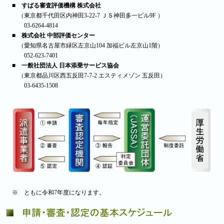
■ すばる審査評価機構 株式会社
（東京都千代田区内神田3-22-7 ＪＳ神田多一ビル9F ）
03-6264-4814
■ 株式会社 中部評価センター
（愛知県名古屋市緑区左京山104 加福ビル左京山1階）
052-623-7401
■ 一般社団法人 日本添乗サービス協会
（東京都品川区西五反田7-7-2 エスティメゾン 五反田）
03-6435-1508
※ ともに令和7年度になります。