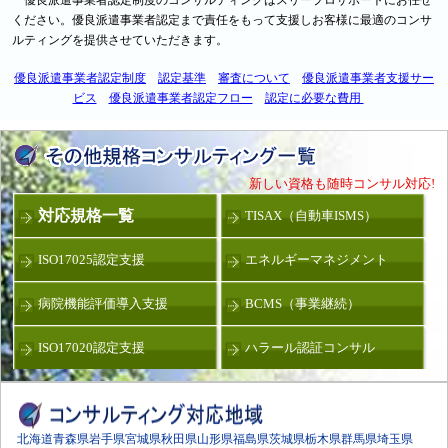
ください。優良派遣事業者認定まで責任をもって支援しお客様に最適のコンサ
ルティングを提供させていただきます。
優良派遣事業者認定制度
認定基準
審査について
優良派遣事業者支援サー
ビス
優良派遣事業者認定フロー
認定に必要な費用
新しい資格も随時コンサル対応!
対応規格一覧
TISAX（自動車ISMS）
ISO17025認定支援
エネルギーマネジメント
病院機能評価導入支援
BCMS（事業継続）
ISO17020認定支援
ハラール認証コンサル
北海道
青森県
岩手県
宮城県
秋田県
山形県
福島県
茨城県
栃木県
群馬県
埼玉県