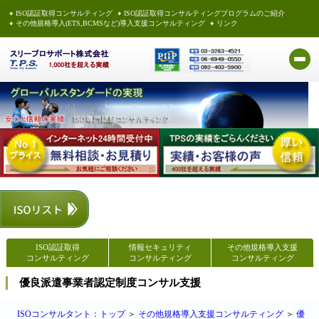
ISO認証取得コンサルティング
ISO認証取得コンサルティングプログラムのご紹介
その他規格導入(ETS,BCMSなど)導入支援コンサルティング
リンク
ISO認証取得
情報セキュリティ
その他規格導入支援
コンサルティング
コンサルティング
コンサルティング
優良派遣事業者認定制度コンサル支援
ISOコンサルタント：トップ
＞
その他規格導入支援コンサルティング
＞
優