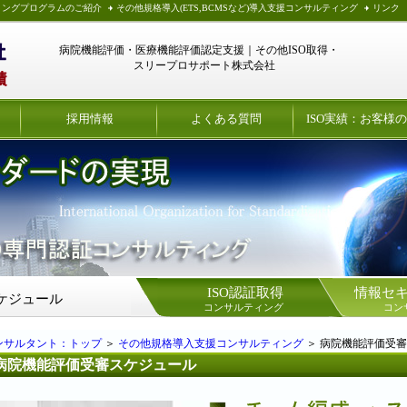
ィングプログラムのご紹介
その他規格導入(ETS,BCMSなど)導入支援コンサルティング
リンク
病院機能評価・医療機能評価認定支援｜その他ISO取得・
スリープロサポート株式会社
採用情報
よくある質問
ISO実績：お客様
ISO認証取得
情報セ
ケジュール
コンサルティング
コン
コンサルタント：トップ
＞
その他規格導入支援コンサルティング
＞ 病院機能評価受
病院機能評価受審スケジュール