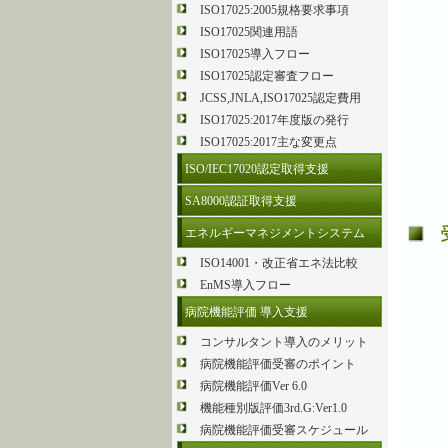
ISO17025:2005規格要求事項
ISO17025関連用語
ISO17025導入フロー
ISO17025認定審査フロー
JCSS,JNLA,ISO17025認定費用
ISO17025:2017年度版の発行
ISO17025:2017主な変更点
ISO/IEC17020認定取得支援
SA8000認証取得支援
エネルギーマネジメントシステム
ISO14001・改正省エネ法比較
EnMS導入フロー
病院機能評価 導入支援
コンサルタント導入のメリット
病院機能評価受審のポイント
病院機能評価Ver 6.0
機能種別版評価3rd.G:Ver1.0
病院機能評価受審スケジュール