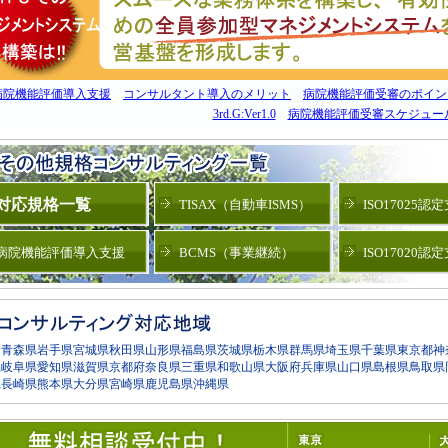
病院機能評価導入支援
コンサルタント導入のメリット
病院機能評価受審のポイン
3rd.G:Ver1.0
病院機能評価受審スケジュー
対応規格一覧
TISAX（自動車ISMS）
ISO17025認
病院機能評価導入支援
BCMS（事業継続）
ISO17020認
道
青森県
岩手県
宮城県
秋田県
山形県
福島県
茨城県
栃木県
群馬県
埼玉県
千葉県
東京都
神
県
岐阜県
愛知県
滋賀県
京都府
奈良県
三重県
和歌山県
大阪府
兵庫県
山口県
島根県
鳥取県
県
長崎県
熊本県
大分県
宮崎県
鹿児島県
沖縄県