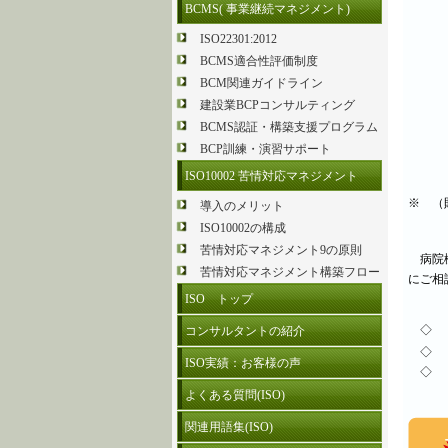
BCMS( 事業継続マネジメント)
ISO22301:2012
BCMS適合性評価制度
BCM関連ガイドライン
建設業BCPコンサルティング
BCMS認証・構築支援プログラム
BCP訓練・演習サポート
ISO10002 苦情対応マネジメント
※ （
導入のメリット
ISO10002の構成
苦情対応マネジメント9の原則
病院機
苦情対応マネジメント構築フロー
にご
ISO トップ
◇ 
コンサルタントの紹介
◇ 
ISO実績：お客様の声
◇ 
よくある質問(ISO)
関連用語集(ISO)