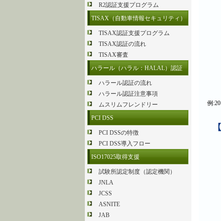
R2認証支援プログラム
TISAX（自動車情報セキュリティ）
TISAX認証支援プログラム
TISAX認証の流れ
TISAX審査
ハラール（ハラル：HALAL）認証
ハラール認証の流れ
ハラール認証注意事項
例:2
ムスリムフレンドリー
PCI DSS
PCI DSSの特徴
PCI DSS導入フロー
ISO17025取得支援
試験所認定制度（認定機関）
JNLA
JCSS
ASNITE
JAB