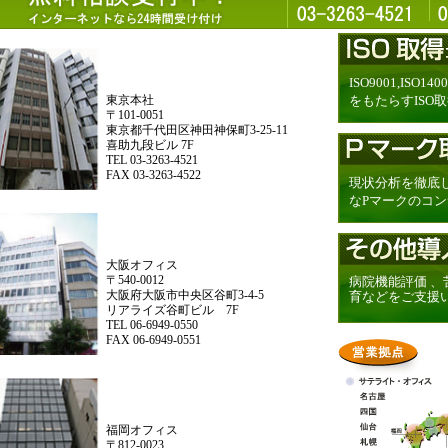
ISO9001,IS
東京本社
をもたらすISO
〒101-0051
東京都千代田区神田神保町3-25-11
喜助九段ビル 7F
TEL 03-3263-4521
FAX 03-3263-4522
現状分析を徹底
なPマークのコ
大阪オフィス
〒540-0012
病院機能評価 
大阪府大阪市中央区谷町3-4-5
育などをご支援
リアライズ谷町ビル 7F
TEL 06-6949-0550
FAX 06-6949-0551
福岡オフィス
〒812-0023