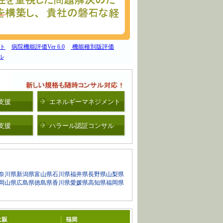
ト
病院機能評価Ver 6.0
機能種別版評価
ル
定支援
エネルギーマネジメント
定支援
ハラール認証コンサル
奈川県
新潟県
富山県
石川県
福井県
長野県
山梨県
岡山県
広島県
徳島県
香川県
愛媛県
高知県
福岡県